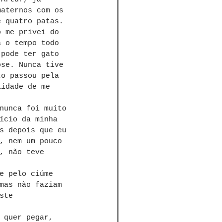
maternos com os 
e quatro patas. 
o me privei do 
a o tempo todo 
 pode ter gato 
ose. Nunca tive 
to passou pela 
lidade de me 
nunca foi muito 
ício da minha 
s depois que eu 
, nem um pouco 
, não teve 
e pelo ciúme 
mas não faziam 
ste 
 quer pegar, 