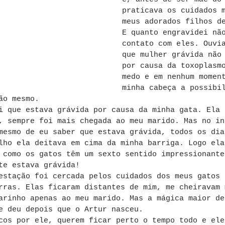
praticava os cuidados 
meus adorados filhos d
E quanto engravidei nã
contato com eles. Ouvi
que mulher grávida não
por causa da toxoplasm
medo e em nenhum momen
minha cabeça a possibi
ão mesmo. 
i que estava grávida por causa da minha gata. Ela 
, sempre foi mais chegada ao meu marido. Mas no in
mesmo de eu saber que estava grávida, todos os dia
lho ela deitava em cima da minha barriga. Logo ela
 como os gatos têm um sexto sentido impressionante
te estava grávida! 
estação foi cercada pelos cuidados dos meus gatos 
rras. Elas ficaram distantes de mim, me cheiravam 
arinho apenas ao meu marido. Mas a mágica maior de
e deu depois que o Artur nasceu.
cos por ele, querem ficar perto o tempo todo e ele