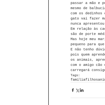
passar a mão e p
mesmo de balbuci
com os dedinhos 
gato vai fazer m
nunca apresentou
Em relação às ca
são de porte méd
Mas hoje meu mar
pequeno para que
E não tenho dúvi
pois quem aprend
os animais, apre
com o amigo cão 
carregará consig
Tags:
família
filhos
ani