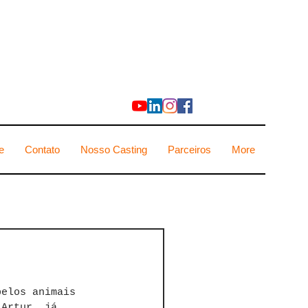
e
Contato
Nosso Casting
Parceiros
More
pelos animais 
 Artur, já 