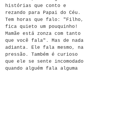
histórias que conto e 
rezando para Papai do Céu. 
Tem horas que falo: "Filho, 
fica quieto um pouquinho! 
Mamãe está zonza com tanto 
que você fala". Mas de nada 
adianta. Ele fala mesmo, na 
pressão. Também é curioso 
que ele se sente incomodado 
quando alguém fala alguma 
coisa errada. Ele corrige e 
me deixa toda orgulhosa, 
mas ao mesmo tempo morrendo 
de vergonha. Nem todo mundo 
entende que ele é assim, 
que cada criança é de um 
jeito. E Artur veio 
tagarela mesmo, com a 