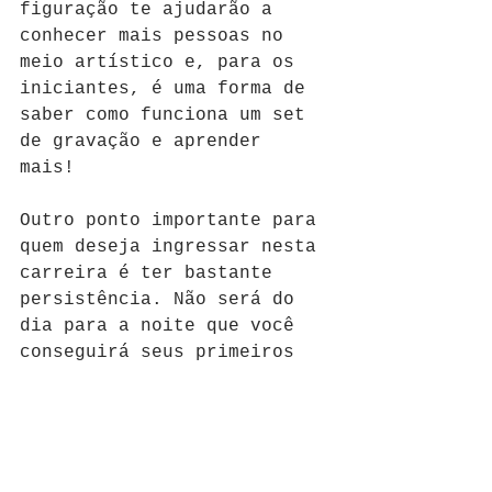
figuração te ajudarão a 
conhecer mais pessoas no 
meio artístico e, para os 
iniciantes, é uma forma de 
saber como funciona um set 
de gravação e aprender 
mais! 
Outro ponto importante para 
quem deseja ingressar nesta 
carreira é ter bastante 
persistência. Não será do 
dia para a noite que você 
conseguirá seus primeiros 
trabalhos. E mesmo com 
alguns anos de carreira, 
você fará muitos testes em 
que será reprovado. É 
preciso saber lidar com o 