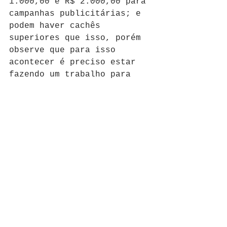
1.000,00 e R$ 2.000,00 para 
campanhas publicitárias; e 
podem haver cachês 
superiores que isso, porém 
observe que para isso 
acontecer é preciso estar 
fazendo um trabalho para 
grandes marcas, exibido em 
muitas mídias e por 
bastante tempo! Já vi 
crianças recebendo R$ 
5.000,00 e até R$ 15.000,00 
em alguns trabalhos, mas 
estes são mais raros. Não é 
todo dia que uma criança 
fará um trabalho ou uma 
seleção deste tipo.
Desconfie também de 