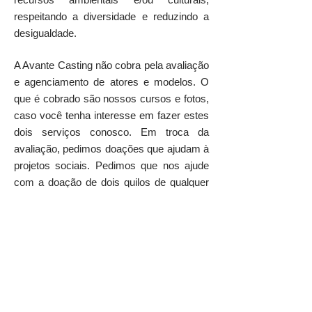
respeitando a diversidade e reduzindo a
desigualdade.
A Avante Casting não cobra pela avaliação
e agenciamento de atores e modelos. O
que é cobrado são nossos cursos e fotos,
caso você tenha interesse em fazer estes
dois serviços conosco. Em troca da
avaliação, pedimos doações que ajudam à
projetos sociais. Pedimos que nos ajude
com a doação de dois quilos de qualquer
alimento não perecível. Os mantimentos
arrecadados são doados para instituição
de caridade da serra do Rio de Janeiro.
© 2022 por Avante Casting
Nova Friburgo - Rio de Janeiro