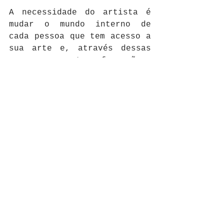
A necessidade do artista é 
mudar o mundo interno de 
cada pessoa que tem acesso a 
sua arte e, através dessas 
pequenas transformações, 
levar mudanças maiores para 
a sociedade e a realidade ao 
seu redor.
Comentários