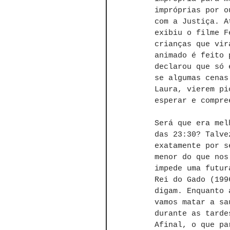
impróprias por o
com a Justiça. A
exibiu o filme F
crianças que vir
animado é feito 
declarou que só 
se algumas cenas
Laura, vierem pi
esperar e compre
Será que era mel
das 23:30? Talve
exatamente por s
menor do que nos
impede uma futur
Rei do Gado (199
digam. Enquanto 
vamos matar a sa
durante as tarde
Afinal, o que pa