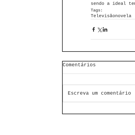
sendo a ideal te
Tags:
Televisão
novela
Comentários
Escreva um comentário
© 2022 por Avante Cast