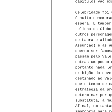
capítulos vão ex
Celebridade foi 
é muito comemora
espera. E também
telinha da Globo
outros personage
de Laura e aliad
Assunção) e as a
querem ser famos
passam pelo Vale
outras um pouco 
portanto nada le
exibição da nove
destinado ao Val
que o tempo de c
estratégia da pr
determinar por q
substituta, a ma
Afinal, em tanta
imprópria para m