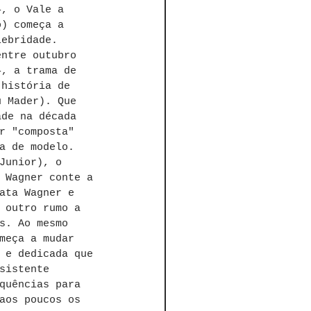
4, o Vale a 
o) começa a 
lebridade. 
entre outubro 
4, a trama de 
 história de 
u Mader). Que 
ade na década 
r "composta" 
a de modelo. 
Junior), o 
 Wagner conte a 
ata Wagner e 
 outro rumo a 
s. Ao mesmo 
meça a mudar 
 e dedicada que 
sistente 
quências para 
aos poucos os 