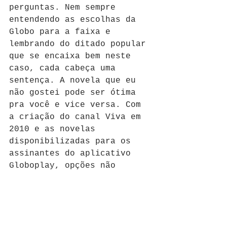
perguntas. Nem sempre 
entendendo as escolhas da 
Globo para a faixa e 
lembrando do ditado popular 
que se encaixa bem neste 
caso, cada cabeça uma 
sentença. A novela que eu 
não gostei pode ser ótima 
pra você e vice versa. Com 
a criação do canal Viva em 
2010 e as novelas 
disponibilizadas para os 
assinantes do aplicativo 
Globoplay, opções não 
faltam para os noveleiros 
relembrarem suas tramas 
preferidas da emissora do 
plim plim. Mesmo com esta 
concorrência caseira, 