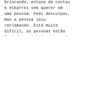
brincando, estava de costas 
e esbarrei sem querer em 
uma pessoa. Pedi desculpas, 
mas a pessoa saiu 
reclamando. Está muito 
difícil, as pessoas estão 
fechadas e intolerantes. Se 
damos um sorriso, recebemos 
uma cara amarrada em troca.
Não quero um mundo em que a 
felicidade no Carnaval 
esteja ligada ao álcool, 
drogas e pegação. Quero que 
meu filho tenha a liberdade 
de ser feliz sempre em um 
mundo melhor. E viva a 
alegria nos 365 dias do ano.