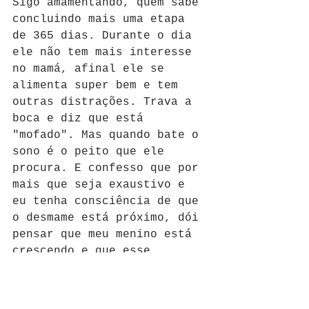
Sigo amamentando, quem sabe 
concluindo mais uma etapa 
de 365 dias. Durante o dia 
ele não tem mais interesse 
no mamá, afinal ele se 
alimenta super bem e tem 
outras distrações. Trava a 
boca e diz que está 
"mofado". Mas quando bate o 
sono é o peito que ele 
procura. E confesso que por 
mais que seja exaustivo e 
eu tenha consciência de que 
o desmame está próximo, dói 
pensar que meu menino está 
crescendo e que esse 
momento de amor, só nosso, 
está prestes a acabar.