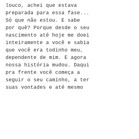
louco, achei que estava 
preparada para essa fase... 
Só que não estou. E sabe 
por quê? Porque desde o seu 
nascimento até hoje me doei 
inteiramente a você e sabia 
que você era todinho meu, 
dependente de mim. E agora 
nossa história mudou. Daqui 
pra frente você começa a 
seguir o seu caminho, a ter 
suas vontades e até mesmo 
brigar comigo, pois não 
tenho mais aquilo que você 
tanto precisava.
Sei que é só mais uma fase, 
vou superar tudo isso e 