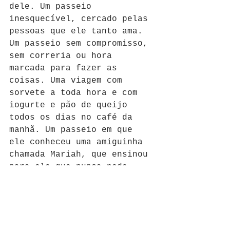
dele. Um passeio 
inesquecível, cercado pelas 
pessoas que ele tanto ama. 
Um passeio sem compromisso, 
sem correria ou hora 
marcada para fazer as 
coisas. Uma viagem com 
sorvete a toda hora e com 
iogurte e pão de queijo 
todos os dias no café da 
manhã. Um passeio em que 
ele conheceu uma amiguinha 
chamada Mariah, que ensinou 
para ele que nunca pode 
fazer a mãe chorar. E essa 
mesma menininha despertou 
sentimentos como ciúmes e 
proteção. Brigou pela 
primeira vez com o primo 