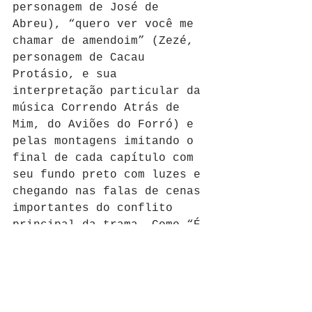
personagem de José de 
Abreu), “quero ver você me 
chamar de amendoim” (Zezé, 
personagem de Cacau 
Protásio, e sua 
interpretação particular da 
música Correndo Atrás de 
Mim, do Aviões do Forró) e 
pelas montagens imitando o 
final de cada capítulo com 
seu fundo preto com luzes e 
chegando nas falas de cenas 
importantes do conflito 
principal da trama. Como “É 
culpa da Rita!” (Carminha) 
e “Me serve, vadia!” 
(Nina). O Brasil parou na 
noite do último capítulo, 
de uma forma que a muito 